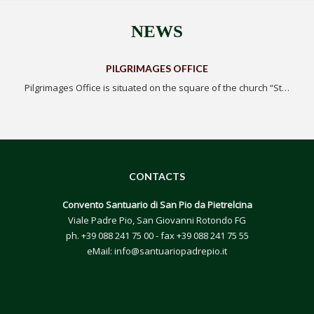
NEWS
PILGRIMAGES OFFICE
Pilgrimages Office is situated on the square of the church “St…
CONTACTS
Convento Santuario di San Pio da Pietrelcina
Viale Padre Pio, San Giovanni Rotondo FG
ph.
+39 088 241 75 00
- fax +39 088 241 75 55
eMail:
info@santuariopadrepio.it