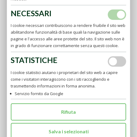
NECESSARI
I cookie necessari contribuiscono a rendere fruibile il sito web
abilitandone funzionalità di base quali la navigazione sulle
pagine e l'accesso alle aree protette del sito. Il sito web non è
in grado di funzionare correttamente senza questi cookie.
STATISTICHE
Sign up for
NEWSLETTER
I cookie statistici aiutano i proprietari del sito web a capire
come i visitatori interagiscono con i siti raccogliendo e
trasmettendo informazioni in forma anonima.
Servizio fornito da Google
Rifiuta
Salva i selezionati
I have read and accept the
PRIVACY POLICY
*