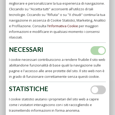
migliorare e personalizzare la tua esperienza di navigazione.
Cliccando su "Accetta tutti" acconsenti all'utilizzo di tali
tecnologie. Ciccando su "Rifiuta" o su "X chiudi" continui la tua
TU DONACION
navigazione in assenza di Cookie Statistici, Marketing, Analitici
e Profilazione. Consulta l'
Informativa Cookie
per maggiori
Apoyar nuestras iniciativas
informazioni e modificare in qualsiasi momento i consensi
rilasciati.
ir
NECESSARI
I cookie necessari contribuiscono a rendere fruibile il sito web
abilitandone funzionalità di base quali la navigazione sulle
pagine e l'accesso alle aree protette del sito. Il sito web non è
in grado di funzionare correttamente senza questi cookie.
STATISTICHE
Principalmente devi insistere sulla base della giustizia
cristiana sul fondamento della bontà, sulla virtù, di cui
I cookie statistici aiutano i proprietari del sito web a capire
esplicitamente si porga a modello, voglio dire: l'umiltà.
come i visitatori interagiscono con i siti raccogliendo e
Umiltà interna ed esterna; più interna però che esterna;
trasmettendo informazioni in forma anonima.
più sentita che dimostrata; più profonda che visibile.