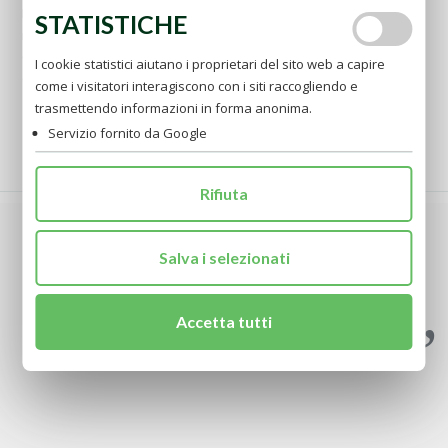
Per disabilitare i cookie analitici e impedire a Google Analytics di
STATISTICHE
raccogliere dati sulla tua navigazione, puoi scaricare il
Componente aggiuntivo del browser per la disattivazione di
I cookie statistici aiutano i proprietari del sito web a capire
Google Analytics:
https://tools.google.com/dlpage/gaoptout
.
come i visitatori interagiscono con i siti raccogliendo e
trasmettendo informazioni in forma anonima.
Servizio fornito da Google
Rifiuta
In questo mondo nessuno di noi merita nulla; è il
Salva i selezionati
Signore che è benevolo nei nostri confronti ed è la sua
infinita bontà che concede, perché tutto perdona (CE,
46)
Accetta tutti