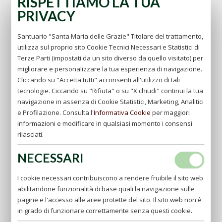
RISPETTIAMO LA TUA
Come posso disabilitare i cookie e gestire le mie preferenze?
PRIVACY
La maggior parte dei browser è configurata per accettare,
controllare o eventualmente disabilitare i cookie attraverso le
Santuario "Santa Maria delle Grazie" Titolare del trattamento,
impostazioni. Ti ricordiamo tuttavia che disabilitare i cookie di
utilizza sul proprio sito Cookie Tecnici Necessari e Statistici di
navigazione o quelli funzionali può causare il funzionamento del
Terze Parti (impostati da un sito diverso da quello visitato) per
sito e/o limitare il servizio che offriamo.
migliorare e personalizzare la tua esperienza di navigazione.
Qui sotto il percorso da seguire per gestire i cookie dai seguenti
Cliccando su "Accetta tutti" acconsenti all'utilizzo di tali
browser:
tecnologie. Ciccando su "Rifiuta" o su "X chiudi" continui la tua
navigazione in assenza di Cookie Statistici, Marketing, Analitici
IE:
http://windows.microsoft.com/it-it/windows7/block-enable-or-
e Profilazione. Consulta l'
Informativa Cookie
per maggiori
allow-cookies
informazioni e modificare in qualsiasi momento i consensi
Safari:
http://support.apple.com/kb/PH19255
rilasciati.
Chrome:
https://support.google.com/chrome/answer/95647?hl=it-
IT&hlrm=fr&hlrm=en
NECESSARI
Firefox:
http://support.mozilla.org/it-IT/kb/enable-and-disable-
cookies-website-preferences
I cookie necessari contribuiscono a rendere fruibile il sito web
abilitandone funzionalità di base quali la navigazione sulle
Per maggiori informazioni sui cookie e per gestire le tue
pagine e l'accesso alle aree protette del sito. Il sito web non è
preferenze sui cookie di profilazione di terza parte ti invitiamo a
in grado di funzionare correttamente senza questi cookie.
visitare
http://www.youronlinechoices.com
.