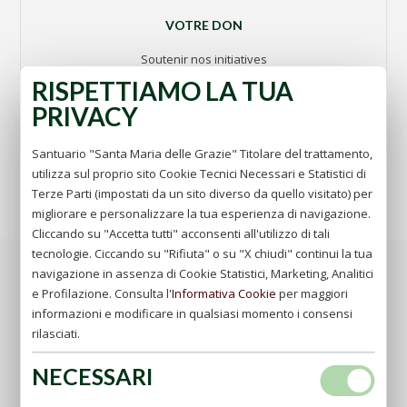
VOTRE DON
Soutenir nos initiatives
RISPETTIAMO LA TUA
aller
PRIVACY
Santuario "Santa Maria delle Grazie" Titolare del trattamento,
utilizza sul proprio sito Cookie Tecnici Necessari e Statistici di
Terze Parti (impostati da un sito diverso da quello visitato) per
migliorare e personalizzare la tua esperienza di navigazione.
Cliccando su "Accetta tutti" acconsenti all'utilizzo di tali
tecnologie. Ciccando su "Rifiuta" o su "X chiudi" continui la tua
Son certo che desiderate sapere quali sono le migliori
navigazione in assenza di Cookie Statistici, Marketing, Analitici
abiezioni, e io vi dico essere quelle che noi non abbiamo
e Profilazione. Consulta l'
Informativa Cookie
per maggiori
elette, oppure essere quelle che ci sono meno grate, o ,
informazioni e modificare in qualsiasi momento i consensi
per meglio dire, quelle alle quali non abbiamo grande
rilasciati.
inclinazione; e per parlar chiaro, quella della nostra
vocazione e professione. Chi mi farà la grazie, mie
NECESSARI
carissime figliole che noi amiamo bene la nostra