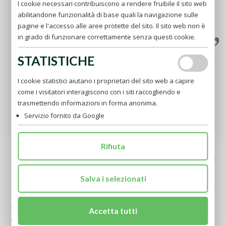
abiezione ? Nessun altro lo può fare che colui il quale
I cookie necessari contribuiscono a rendere fruibile il sito web
amò tanto la sua, che per conservarla volle morire. E
abilitandone funzionalità di base quali la navigazione sulle
questo basti (FdL, 38).
pagine e l'accesso alle aree protette del sito. Il sito web non è
in grado di funzionare correttamente senza questi cookie.
STATISTICHE
I cookie statistici aiutano i proprietari del sito web a capire
come i visitatori interagiscono con i siti raccogliendo e
trasmettendo informazioni in forma anonima.
Servizio fornito da Google
Déposer vos intentions
Rifiuta
PADRE PIO
Salva i selezionati
Dates importantes
Accetta tutti
Les supérieurs locaux