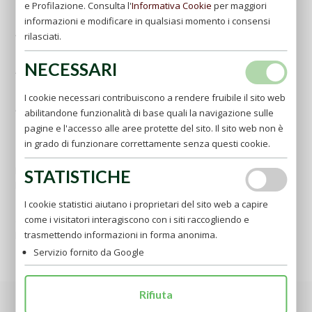
e Profilazione. Consulta l'
Informativa Cookie
per maggiori
"Aereoporto Internazionale di Capodichino"
informazioni e modificare in qualsiasi momento i consensi
Aeroporto di Pescara -
www.abruzzo-airport.it
rilasciati.
"Aereoporto Internazionale d'Abruzzo"
NECESSARI
Aeroporto di Bari -
www.aeroportidipuglia.it
"Aereoporto Internazionale Karol Wojtyla"
I cookie necessari contribuiscono a rendere fruibile il sito web
Aeroporti di Milano -
http://www.sea-aeroportimilano.it
abilitandone funzionalità di base quali la navigazione sulle
"Aereoporto Internazionale Malpensa"
pagine e l'accesso alle aree protette del sito. Il sito web non è
"Aereoporto Internazionale Linate"
in grado di funzionare correttamente senza questi cookie.
In treno
La stazione ferroviaria più vicina è quella di Foggia.
STATISTICHE
per gli orari consultare il sito
www.ferroviedellostato.it
I cookie statistici aiutano i proprietari del sito web a capire
In autobus
come i visitatori interagiscono con i siti raccogliendo e
con i mezzi delle Autolinee Sita
(0881/773117)
per gli orari consultare il sito
www.sitabus.it
trasmettendo informazioni in forma anonima.
Servizio fornito da Google
Rifiuta
Son certo che desiderate sapere quali sono le migliori