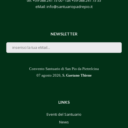
tel.
+39 088 241 75 00
- fax +39 088 241 75 55
eMail:
info@santuariopadrepio.it
NEWSLETTER
Convento Santuario di San Pio da Pietrelcina
07 agosto 2026,
S. Gaetano Thiene
LINKS
Eventi del Santuario
News