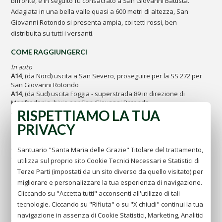
bifronte, e in seguito fu consacrato a San Giovanni Battista.
Adagiata in una bella valle quasi a 600 metri di altezza, San
Giovanni Rotondo si presenta ampia, coi tetti rossi, ben
distribuita su tutti i versanti.
COME RAGGIUNGERCI
In auto
A14
, (da Nord) uscita a San Severo, proseguire per la SS 272 per
San Giovanni Rotondo
A14
, (da Sud) uscita Foggia - superstrada 89 in direzione di
Manfredonia, bivio per San Giovanni Rotondo
RISPETTIAMO LA TUA
A16
, uscita Candela e proseguire per la superstrada 89 in
direzione di Manfredonia, bivio San Giovanni Rotondo
PRIVACY
In aereo
Aeroporti più vicini:
Santuario "Santa Maria delle Grazie" Titolare del trattamento,
Aeroporto di Foggia -
www.aeroportidipuglia.it
utilizza sul proprio sito Cookie Tecnici Necessari e Statistici di
"Aeroporto civile - Gino Lisa"
Terze Parti (impostati da un sito diverso da quello visitato) per
migliorare e personalizzare la tua esperienza di navigazione.
Aeroporti di Roma -
www.adr.it
"Leonardo da Vinci-Fiumicino"
Cliccando su "Accetta tutti" acconsenti all'utilizzo di tali
"G.B. Pastino-Ciampino"
tecnologie. Ciccando su "Rifiuta" o su "X chiudi" continui la tua
navigazione in assenza di Cookie Statistici, Marketing, Analitici
Aeroporto di Napoli -
www.gesac.it