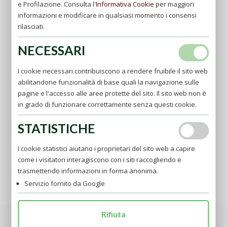
e Profilazione. Consulta l'
Informativa Cookie
per maggiori
"Aereoporto Internazionale di Capodichino"
informazioni e modificare in qualsiasi momento i consensi
Aeroporto di Pescara -
www.abruzzo-airport.it
rilasciati.
"Aereoporto Internazionale d'Abruzzo"
NECESSARI
Aeroporto di Bari -
www.aeroportidipuglia.it
"Aereoporto Internazionale Karol Wojtyla"
I cookie necessari contribuiscono a rendere fruibile il sito web
Aeroporti di Milano -
http://www.sea-aeroportimilano.it
abilitandone funzionalità di base quali la navigazione sulle
"Aereoporto Internazionale Malpensa"
pagine e l'accesso alle aree protette del sito. Il sito web non è
"Aereoporto Internazionale Linate"
in grado di funzionare correttamente senza questi cookie.
In treno
La stazione ferroviaria più vicina è quella di Foggia.
STATISTICHE
per gli orari consultare il sito
www.ferroviedellostato.it
I cookie statistici aiutano i proprietari del sito web a capire
In autobus
come i visitatori interagiscono con i siti raccogliendo e
con i mezzi delle Autolinee Sita
(0881/773117)
per gli orari consultare il sito
www.sitabus.it
trasmettendo informazioni in forma anonima.
Servizio fornito da Google
Rifiuta
Son certo che desiderate sapere quali sono le migliori