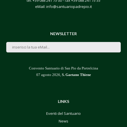
tel.
+39 088 241 75 00
- fax +39 088 241 75 55
eMail:
info@santuariopadrepio.it
NEWSLETTER
Convento Santuario di San Pio da Pietrelcina
07 agosto 2026,
S. Gaetano Thiene
LINKS
Eventi del Santuario
News