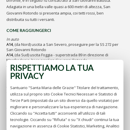
bifronte, e in seguito fu consacrato a San Giovanni Battista.
Adagiata in una bella valle quasi a 600 metri di altezza, San
Giovanni Rotondo si presenta ampia, coi tetti rossi, ben
distribuita su tutti i versanti.
COME RAGGIUNGERCI
In auto
A14
, (da Nord) uscita a San Severo, proseguire per la SS 272 per
San Giovanni Rotondo
A14
, (da Sud) uscita Foggia - superstrada 89 in direzione di
Manfredonia, bivio per San Giovanni Rotondo
RISPETTIAMO LA TUA
A16
, uscita Candela e proseguire per la superstrada 89 in
direzione di Manfredonia, bivio San Giovanni Rotondo
PRIVACY
In aereo
Aeroporti più vicini:
Santuario "Santa Maria delle Grazie" Titolare del trattamento,
Aeroporto di Foggia -
www.aeroportidipuglia.it
utilizza sul proprio sito Cookie Tecnici Necessari e Statistici di
"Aeroporto civile - Gino Lisa"
Terze Parti (impostati da un sito diverso da quello visitato) per
migliorare e personalizzare la tua esperienza di navigazione.
Aeroporti di Roma -
www.adr.it
"Leonardo da Vinci-Fiumicino"
Cliccando su "Accetta tutti" acconsenti all'utilizzo di tali
"G.B. Pastino-Ciampino"
tecnologie. Ciccando su "Rifiuta" o su "X chiudi" continui la tua
navigazione in assenza di Cookie Statistici, Marketing, Analitici
Aeroporto di Napoli -
www.gesac.it