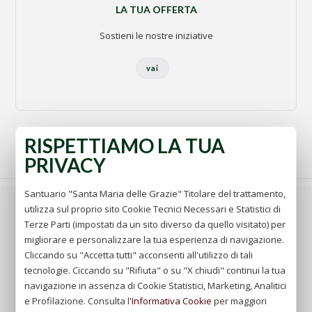
LA TUA OFFERTA
Sostieni le nostre iniziative
vai
RISPETTIAMO LA TUA
PRIVACY
Santuario "Santa Maria delle Grazie" Titolare del trattamento,
utilizza sul proprio sito Cookie Tecnici Necessari e Statistici di
Principalmente devi insistere sulla base della giustizia
Terze Parti (impostati da un sito diverso da quello visitato) per
cristiana sul fondamento della bontà, sulla virtù, di cui
migliorare e personalizzare la tua esperienza di navigazione.
esplicitamente si porga a modello, voglio dire: l'umiltà.
Cliccando su "Accetta tutti" acconsenti all'utilizzo di tali
Umiltà interna ed esterna; più interna però che esterna;
tecnologie. Ciccando su "Rifiuta" o su "X chiudi" continui la tua
più sentita che dimostrata; più profonda che visibile.
navigazione in assenza di Cookie Statistici, Marketing, Analitici
Stìmati qual sei in verità, un nulla, una miseria, una
e Profilazione. Consulta l'
Informativa Cookie
per maggiori
debolezza, una fonte di perversità senza limiti ed