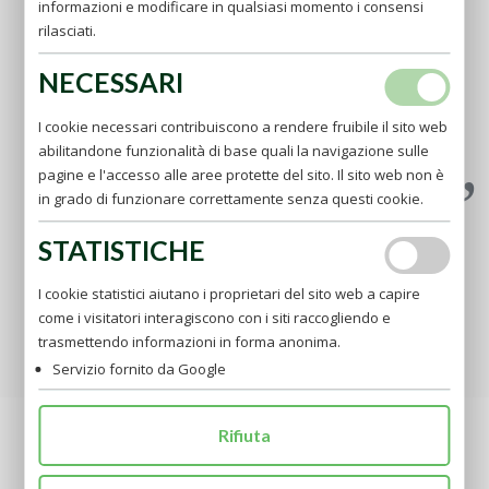
informazioni e modificare in qualsiasi momento i consensi
attenuanti, capace di convertire il bene in male,di
rilasciati.
attribuirti il bene e giustificarti nel male e per amore
dello stesso male, di disprezzare il sommo Bene. Non ti
NECESSARI
compiacere mai di te stessa per qualunque bene ptu
possa in te scorgere, perché tutto ti viene da Dio, ed a lui
I cookie necessari contribuiscono a rendere fruibile il sito web
danne l'onore e la gloria e tu non ti devi aspettare se non
abilitandone funzionalità di base quali la navigazione sulle
la remunerazione di tal bene (AP).
pagine e l'accesso alle aree protette del sito. Il sito web non è
in grado di funzionare correttamente senza questi cookie.
STATISTICHE
I cookie statistici aiutano i proprietari del sito web a capire
come i visitatori interagiscono con i siti raccogliendo e
trasmettendo informazioni in forma anonima.
Servizio fornito da Google
RICHIEDI LA TUA PREGHIERA
Rifiuta
ULTIME NOTIZIE