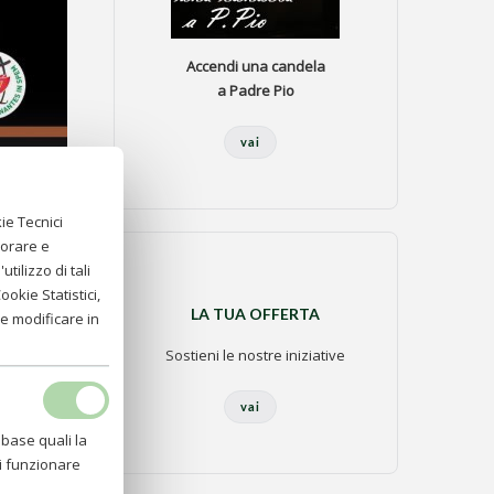
Accendi una candela
a Padre Pio
vai
ie Tecnici
iorare e
tilizzo di tali
okie Statistici,
LA TUA OFFERTA
e modificare in
Sostieni le nostre iniziative
vai
 base quali la
di funzionare