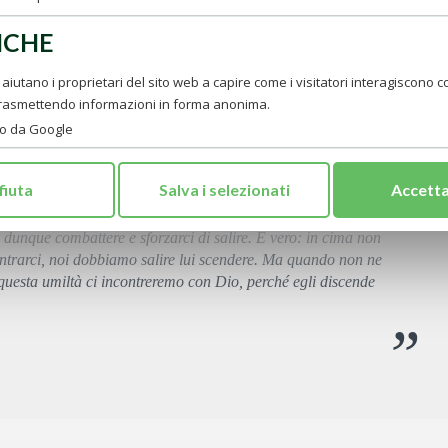
ICHE
ci aiutano i proprietari del sito web a capire come i visitatori interagiscono con
 mi dovrei sforzare di più a fare un atto di superbia che un
trasmettendo informazioni in forma anonima.
à è che io sono nulla, e tutto quello che di buono è in me, è di
uono Dio ha messo in noi. Quando vedo che la gente a me
to da Google
are, ma a quello che non so dare, e per cui tante anime
l dono di Dio. Pensare che ogni mattina Gesù fa l'innesto di sé
fiuta
Salva i selezionati
Accetta
e spuntare in noi il ramo o il fiore dell'umiltà. Viceversa, il
amente come Gesù, ecco che fa subito germogliare i suoi
a dunque combattere e sforzarci di salire. È vero: in cima non
ntrarci, noi dobbiamo salire lui scendere. Ma quando non ne
questa umiltà ci incontreremo con Dio, perché egli discende