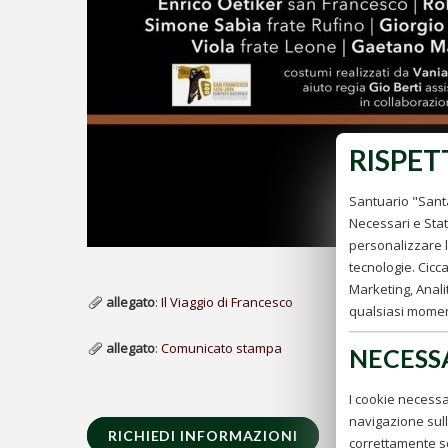
RISPET
Santuario "Santa
Necessari e Stati
personalizzare la
tecnologie. Cicca
Marketing, Analit
allegato
:
Il Viaggio di Francesco
qualsiasi moment
allegato
:
Comunicato stampa
NECESS
I cookie necessa
navigazione sull
RICHIEDI INFORMAZIONI
correttamente s