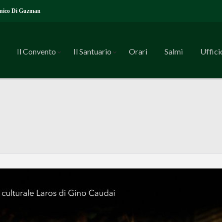
nico Di Guzman
Il Convento
Il Santuario
Orari
Salmi
Uffici