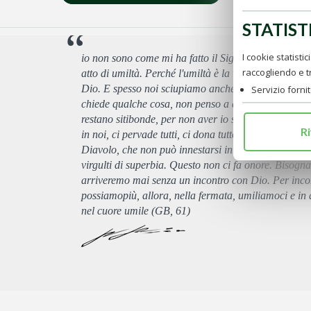
STATIST
I cookie statisti
io non sono come mi ha fatto il Signore, ma sento che
raccogliendo e 
atto di umiltà. Perché l'umiltà è la verità, e la verit
Dio. E spesso noi sciupiamo anche quello che di b
Servizio forni
chiede qualche cosa, non penso a quello che posso d
restano sitibonde, per non aver io saputo dare loro i
Ri
in noi, ci pervade tutti, ci dona tutto, dovrebbe dunqu
Diavolo, che non può innestarsi in noi così profond
virgulti di superbia. Questo non ci fa onore. Bisogn
arriveremo mai senza un incontro con Dio. Per inco
possiamopiù, allora, nella fermata, umiliamoci e in 
nel cuore umile (GB, 61)