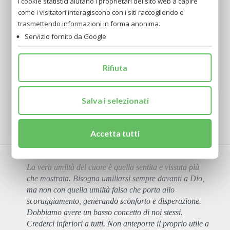
I cookie statistici aiutano i proprietari del sito web a capire
come i visitatori interagiscono con i siti raccogliendo e
LA TUA OFFERTA
trasmettendo informazioni in forma anonima.
Servizio fornito da Google
Sostieni le nostre iniziative
vai
Rifiuta
Salva i selezionati
Accetta tutti
La vera umiltà del cuore è quella sentita e vissuta più
che mostrata. Bisogna umiliarsi sempre davanti a Dio,
ma non con quella umiltà falsa che porta allo
scoraggiamento, generando sconforto e disperazione.
Dobbiamo avere un basso concetto di noi stessi.
Crederci inferiori a tutti. Non anteporre il proprio utile a