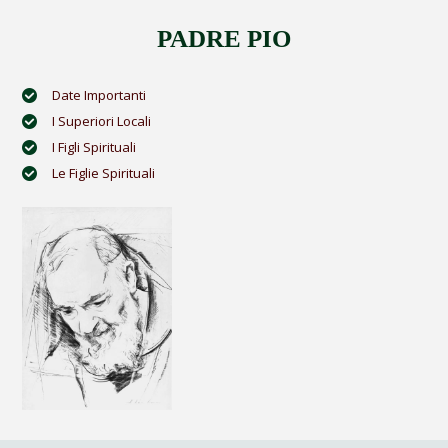
PADRE PIO
Date Importanti
I Superiori Locali
I Figli Spirituali
Le Figlie Spirituali