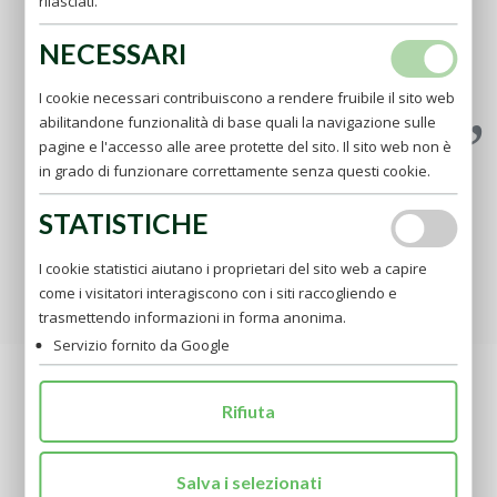
rilasciati.
Crederci inferiori a tutti. Non anteporre il proprio utile a
quello degli altri. Pensiamo che Gesù amava chiamarsi
NECESSARI
"Figlio dell'uomo" Nascondendo la sua natura divina.
(AP)
I cookie necessari contribuiscono a rendere fruibile il sito web
abilitandone funzionalità di base quali la navigazione sulle
pagine e l'accesso alle aree protette del sito. Il sito web non è
in grado di funzionare correttamente senza questi cookie.
STATISTICHE
I cookie statistici aiutano i proprietari del sito web a capire
come i visitatori interagiscono con i siti raccogliendo e
trasmettendo informazioni in forma anonima.
RICHIEDI LA TUA PREGHIERA
Servizio fornito da Google
ULTIME NOTIZIE
Rifiuta
Salva i selezionati