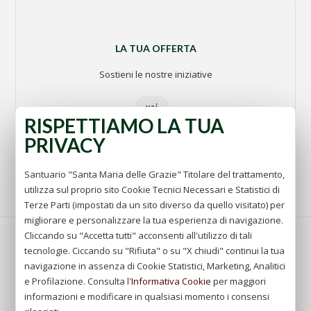
LA TUA OFFERTA
Sostieni le nostre iniziative
vai
RISPETTIAMO LA TUA
PRIVACY
Santuario "Santa Maria delle Grazie" Titolare del trattamento,
utilizza sul proprio sito Cookie Tecnici Necessari e Statistici di
Terze Parti (impostati da un sito diverso da quello visitato) per
migliorare e personalizzare la tua esperienza di navigazione.
Cliccando su "Accetta tutti" acconsenti all'utilizzo di tali
La vera umiltà del cuore è quella sentita e vissuta più
tecnologie. Ciccando su "Rifiuta" o su "X chiudi" continui la tua
che mostrata. Bisogna umiliarsi sempre davanti a Dio,
navigazione in assenza di Cookie Statistici, Marketing, Analitici
ma non con quella umiltà falsa che porta allo
e Profilazione. Consulta l'
Informativa Cookie
per maggiori
scoraggiamento, generando sconforto e disperazione.
informazioni e modificare in qualsiasi momento i consensi
Dobbiamo avere un basso concetto di noi stessi.