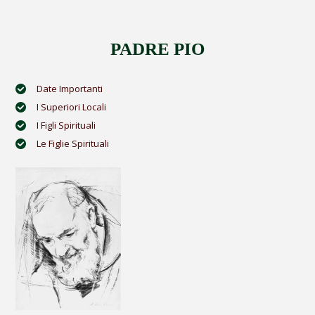
PADRE PIO
Date Importanti
I Superiori Locali
I Figli Spirituali
Le Figlie Spirituali