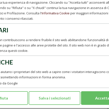
 tua esperienza di navigazione. Cliccando su "Accetta tutti" acconsenti all'u
ndo su "Rifiuta" o su "X chiudi" continui la tua navigazione in assenza di Co
ici e Profilazione. Consulta l'
Informativa Cookie
per maggiori informazioni 
o i consensi rilasciati.
ARI
ri contribuiscono a rendere fruibile il sito web abilitandone funzionalità di
e pagine e l'accesso alle aree protette del sito. Il sito web non è in grado 
i abiezioni, e io vi dico essere quelle che noi non abbiamo
enza questi cookie.
 o , per meglio dire, quelle alle quali non abbiamo grande
a vocazione e professione. Chi mi farà la grazie, mie carissime
ICHE
essun altro lo può fare che colui il quale amò tanto la sua,
L, 38).
ci aiutano i proprietari del sito web a capire come i visitatori interagiscono con
trasmettendo informazioni in forma anonima.
to da Google
fiuta
Salva i selezionati
Accetta