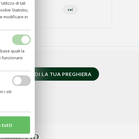
tilizzo di tali
okie Statistici,
vai
e modificare in
 base quali la
di funzionare
RICHIEDI LA TUA PREGHIERA
 i siti
 tutti
PADRE PIO