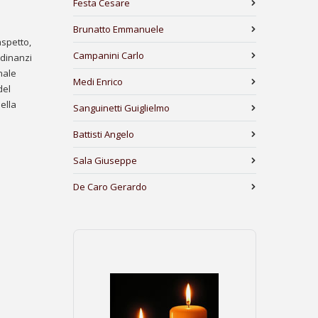
Festa Cesare
Brunatto Emmanuele
aspetto,
Campanini Carlo
 dinanzi
nale
Medi Enrico
del
della
Sanguinetti Guiglielmo
Battisti Angelo
Sala Giuseppe
De Caro Gerardo