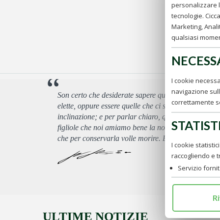
personalizzare la
tecnologie. Cicca
Marketing, Analit
qualsiasi moment
NECESS
I cookie necessa
navigazione sull
Son certo che desiderate sapere quali sono le miglior
correttamente s
elette, oppure essere quelle che ci sono meno grate,
inclinazione; e per parlar chiaro, quella della nostr
STATIST
figliole che noi amiamo bene la nostra abiezione ? N
che per conservarla volle morire. E questo basti (Fd
I cookie statisti
raccogliendo e 
Servizio forni
Ri
ULTIME NOTIZIE