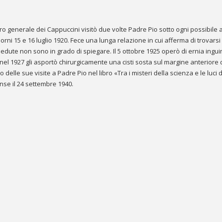
ro generale dei Cappuccini visitò due volte Padre Pio sotto ogni possibile 
giorni 15 e 16 luglio 1920. Fece una lunga relazione in cui afferma di trovarsi
dute non sono in grado di spiegare. Il 5 ottobre 1925 operò di ernia ingui
 nel 1927 gli asportò chirurgicamente una cisti sosta sul margine anteriore 
delle sue visite a Padre Pio nel libro «Tra i misteri della scienza e le luci 
nse il 24 settembre 1940.