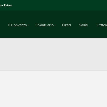
ano Thiene
Il Convento
Il Santuario
Orari
Salmi
Uffici